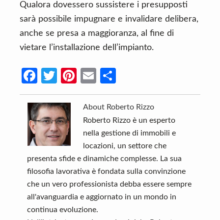
Qualora dovessero sussistere i presupposti
sarà possibile impugnare e invalidare delibera,
anche se presa a maggioranza, al fine di
vietare l’installazione dell’impianto.
Fa
T
Pi
E
C
ce
w
nt
m
o
b
itt
er
ail
n
About
Roberto Rizzo
o
er
es
di
Roberto Rizzo è un esperto
nella gestione di immobili e
o
t
vi
locazioni, un settore che
k
di
presenta sfide e dinamiche complesse. La sua
filosofia lavorativa è fondata sulla convinzione
che un vero professionista debba essere sempre
all'avanguardia e aggiornato in un mondo in
continua evoluzione.