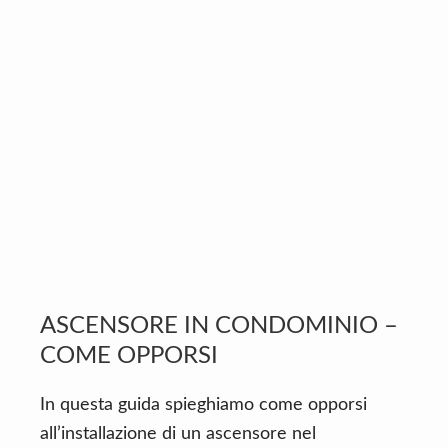
v
n
d
i
t
e
g
b
a
a
t
r
i
o
n
ASCENSORE IN CONDOMINIO –
COME OPPORSI
In questa guida spieghiamo come opporsi
all’installazione di un ascensore nel