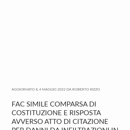
v
n
d
i
t
e
g
b
a
a
t
r
i
o
n
AGGIORNATO IL
4 MAGGIO 2022
DA
ROBERTO RIZZO
FAC SIMILE COMPARSA DI
COSTITUZIONE E RISPOSTA
AVVERSO ATTO DI CITAZIONE