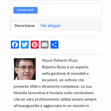
DOWNLOAD
Descrizione
File allegati
Fa
T
Pi
E
C
ce
w
nt
m
o
b
itt
er
ail
n
About
Roberto Rizzo
o
er
es
di
Roberto Rizzo è un esperto
nella gestione di immobili e
o
t
vi
locazioni, un settore che
k
di
presenta sfide e dinamiche complesse. La sua
filosofia lavorativa è fondata sulla convinzione
che un vero professionista debba essere sempre
all'avanguardia e aggiornato in un mondo in