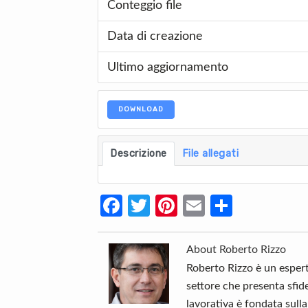
Conteggio file
Data di creazione
Ultimo aggiornamento
DOWNLOAD
Descrizione
File allegati
Fa
T
Pi
E
C
ce
w
nt
m
o
b
itt
er
ail
n
About
Roberto Rizzo
o
er
es
di
Roberto Rizzo è un espert
settore che presenta sfid
o
t
vi
lavorativa è fondata sull