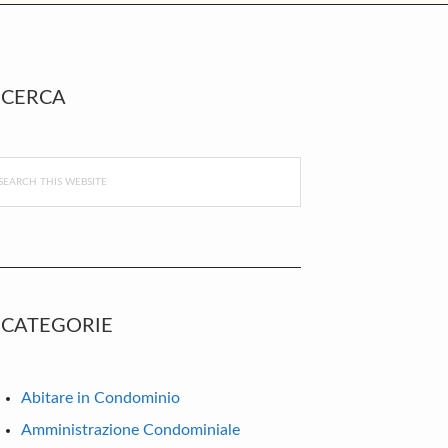
rimary
CERCA
idebar
arch
s
bsite
CATEGORIE
Abitare in Condominio
Amministrazione Condominiale