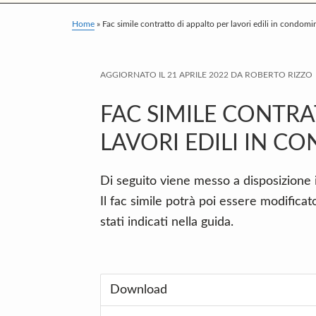
v
n
d
i
t
e
Home
»
Fac simile contratto di appalto per lavori edili in condomi
g
b
a
a
AGGIORNATO IL
21 APRILE 2022
DA
ROBERTO RIZZO
t
r
i
FAC SIMILE CONTRA
o
LAVORI EDILI IN C
n
Di seguito viene messo a disposizione 
Il fac simile potrà poi essere modifica
stati indicati nella guida.
Download