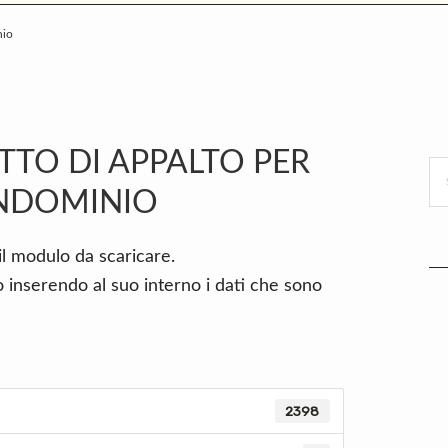
nio
P
S
TTO DI APPALTO PER
Se
ONDOMINIO
thi
we
il modulo da scaricare.
to inserendo al suo interno i dati che sono
2398