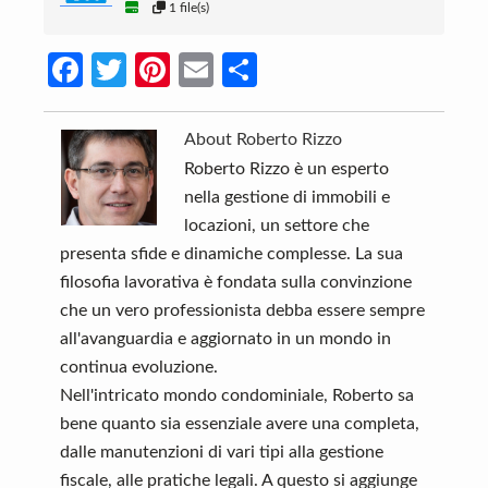
1 file(s)
Fa
T
Pi
E
C
ce
w
nt
m
o
b
itt
er
ail
n
About
Roberto Rizzo
o
er
es
di
Roberto Rizzo è un esperto
nella gestione di immobili e
o
t
vi
locazioni, un settore che
k
di
presenta sfide e dinamiche complesse. La sua
filosofia lavorativa è fondata sulla convinzione
che un vero professionista debba essere sempre
all'avanguardia e aggiornato in un mondo in
continua evoluzione.
Nell'intricato mondo condominiale, Roberto sa
bene quanto sia essenziale avere una completa,
dalle manutenzioni di vari tipi alla gestione
fiscale, alle pratiche legali. A questo si aggiunge