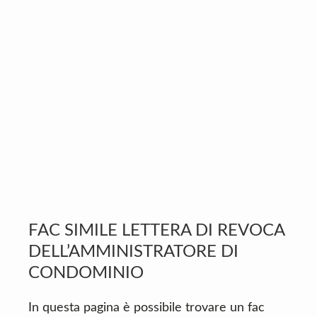
v
n
d
i
t
e
g
b
a
a
t
r
i
o
n
FAC SIMILE LETTERA DI REVOCA
DELL’AMMINISTRATORE DI
CONDOMINIO
In questa pagina è possibile trovare un fac