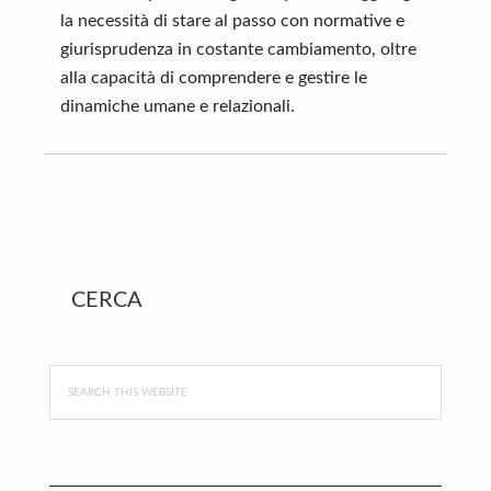
la necessità di stare al passo con normative e
giurisprudenza in costante cambiamento, oltre
alla capacità di comprendere e gestire le
dinamiche umane e relazionali.
Primary
CERCA
Sidebar
Search
this
website