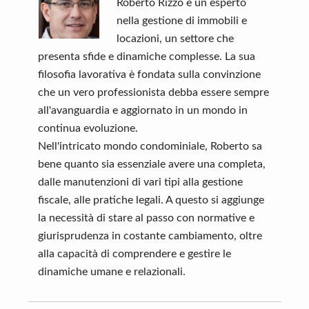
o
er
es
di
Roberto Rizzo è un esperto
nella gestione di immobili e
o
t
vi
locazioni, un settore che
k
di
presenta sfide e dinamiche complesse. La sua
filosofia lavorativa è fondata sulla convinzione
che un vero professionista debba essere sempre
all'avanguardia e aggiornato in un mondo in
continua evoluzione.
Nell'intricato mondo condominiale, Roberto sa
bene quanto sia essenziale avere una completa,
dalle manutenzioni di vari tipi alla gestione
fiscale, alle pratiche legali. A questo si aggiunge
la necessità di stare al passo con normative e
giurisprudenza in costante cambiamento, oltre
alla capacità di comprendere e gestire le
dinamiche umane e relazionali.