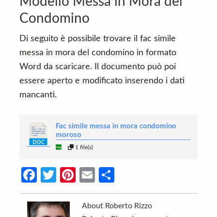
Modello
Messa in Mora del
Condomino
Di seguito è possibile trovare il fac simile
messa in mora del condomino in formato
Word da scaricare. Il documento può poi
essere aperto e modificato inserendo i dati
mancanti.
Fac simile messa in mora condomino
moroso
1 file(s)
Fa
T
Pi
E
C
ce
w
nt
m
o
b
itt
er
ail
n
About
Roberto Rizzo