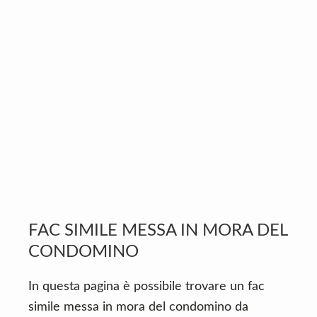
v
n
d
i
t
e
g
b
a
a
t
r
i
o
n
FAC SIMILE MESSA IN MORA DEL
CONDOMINO
In questa pagina è possibile trovare un fac
simile messa in mora del condomino da