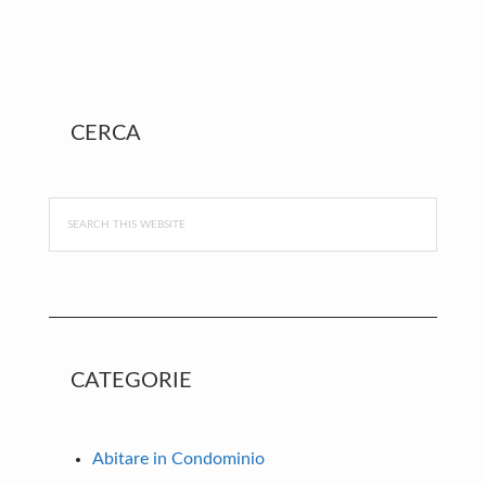
Primary
CERCA
Sidebar
Search
this
website
CATEGORIE
Abitare in Condominio