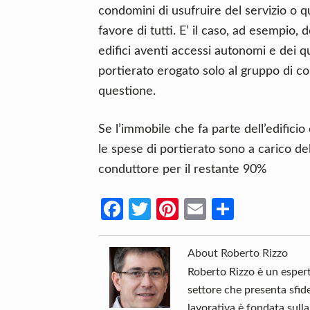
condomini di usufruire del servizio o 
favore di tutti. E’ il caso, ad esempio,
edifici aventi accessi autonomi e dei qu
portierato erogato solo al gruppo di co
questione.
Se l’immobile che fa parte dell’edifici
le spese di portierato sono a carico de
conduttore per il restante 90%
Fa
T
Pi
E
C
ce
w
nt
m
o
b
itt
er
ail
n
About
Roberto Rizzo
o
er
es
di
Roberto Rizzo è un espert
settore che presenta sfid
o
t
vi
lavorativa è fondata sull