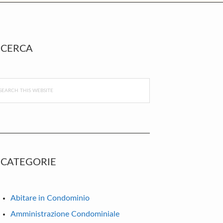
rimary
CERCA
idebar
arch
s
bsite
CATEGORIE
Abitare in Condominio
Amministrazione Condominiale