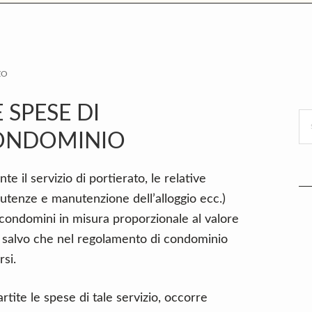
P
ZO
S
 SPESE DI
Se
CONDOMINIO
thi
we
e il servizio di portierato, le relative
, utenze e manutenzione dell’alloggio ecc.)
 condomini in misura proporzionale al valore
o, salvo che nel regolamento di condominio
rsi.
tite le spese di tale servizio, occorre