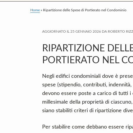
v
n
d
i
t
e
Home
»
Ripartizione delle Spese di Portierato nel Condominio
g
b
a
a
AGGIORNATO IL
25 GENNAIO 2026
DA
ROBERTO RIZ
t
r
i
RIPARTIZIONE DELLE
o
PORTIERATO NEL 
n
Negli edifici condominiali dove è present
spese (stipendio, contributi, indennità
devono essere poste a carico di tutti i
millesimale della proprietà di ciascun
siano stabiliti criteri di ripartizione dive
Per stabilire come debbano essere ripar